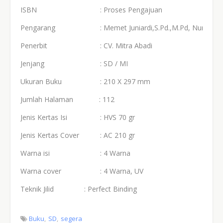
ISBN
: Proses Pengajuan
Pengarang
: Memet Juniardi,S.Pd.,M.Pd, Nur Suci Utam
Penerbit
: CV. Mitra Abadi
Jenjang
: SD / MI
Ukuran Buku
: 210 X 297 mm
Jumlah Halaman : 112
Jenis Kertas Isi
: HVS 70 gr
Jenis Kertas Cover
: AC 210 gr
Warna isi
: 4 Warna
Warna cover
: 4 Warna, UV
Teknik Jilid
: Perfect Binding
Buku
SD
segera