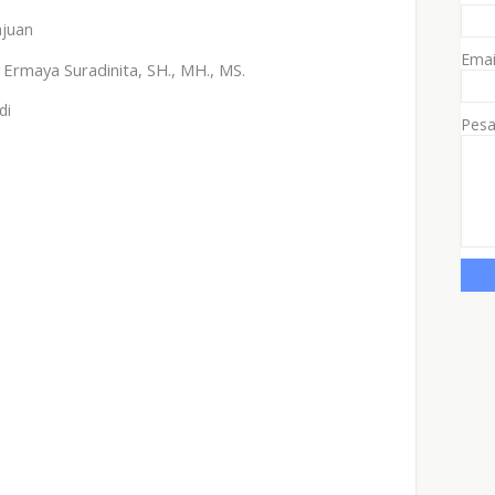
uan
Ema
. Ermaya Suradinita, SH., MH., MS.
i
Pes