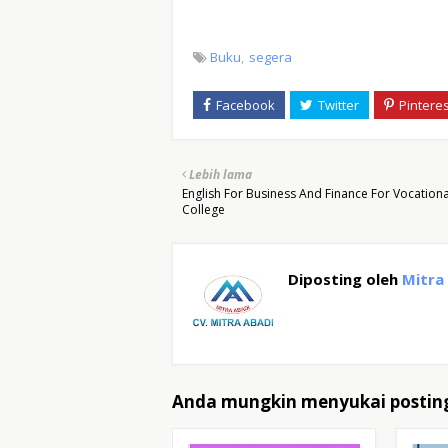
Buku
segera
Lebih lama
English For Business And Finance For Vocationa
College
Diposting oleh
Mitra
Anda mungkin menyukai posting