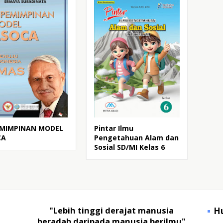
EMIMPINAN MODEL
Pintar Ilmu
CA
Pengetahuan Alam dan
Sosial SD/MI Kelas 6
"Lebih tinggi derajat manusia
H
beradab daripada manusia berilmu"