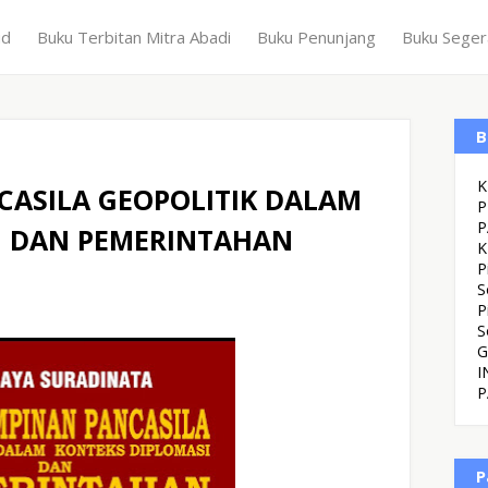
ud
Buku Terbitan Mitra Abadi
Buku Penunjang
Buku Seger
B
K
CASILA GEOPOLITIK DALAM
P
P
I DAN PEMERINTAHAN
K
P
S
P
S
G
I
P
P