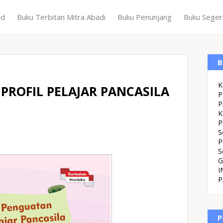
ud
Buku Terbitan Mitra Abadi
Buku Penunjang
Buku Seger
B
K
PROFIL PELAJAR PANCASILA
P
P
K
P
S
P
S
G
I
P
P