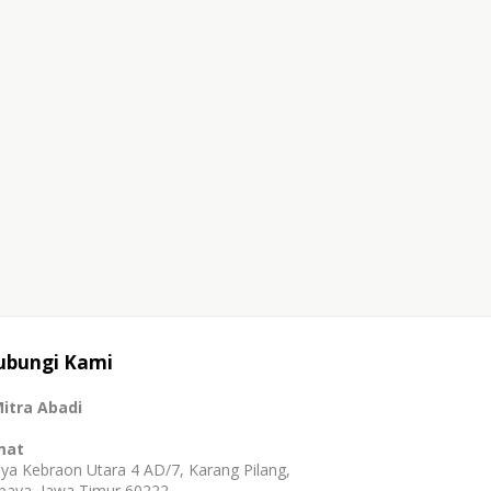
ubungi Kami
itra Abadi
mat
Griya Kebraon Utara 4 AD/7, Karang Pilang,
baya, Jawa Timur 60222