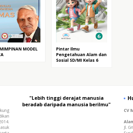
EMIMPINAN MODEL
Pintar Ilmu
CA
Pengetahuan Alam dan
Sosial SD/MI Kelas 6
"Lebih tinggi derajat manusia
H
beradab daripada manusia berilmu"
kung
CV M
dikan
2014.
Ala
masuk
Jl. 
erta
Sura