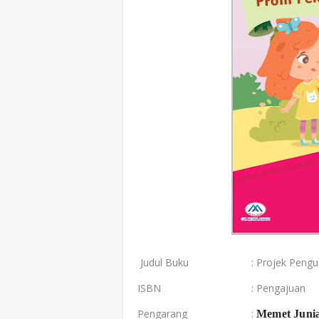
Judul Buku
: Projek Penguatan P
ISBN
: Pengajuan
Pengarang
:
Memet Junia